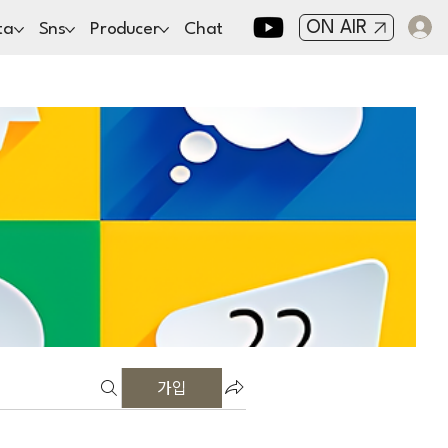
ON AIR
ta
Sns
Producer
Chat
가입