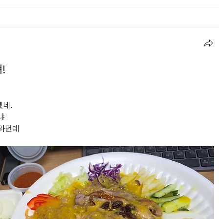
!
겠네.
냐 
말라던데