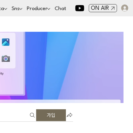
ON AIR
ta
Sns
Producer
Chat
가입