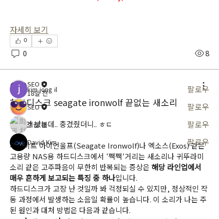
자세히 보기
소개
그룹에 오신 것을 환영합니다. 다른 회원과의 교류 및 업데이트 수
0
신, 동영상 공유 등의 활동을 시작하세요.
0
8
명
SEO
팔로우
kim jong il
18일 전
하드디스크 seagate ironwolf 끝없는 새소리
팔로우
SEO
팔로우
전엔 안 났는데.. 충겼줬더니.. ㅎㄷ
희권 채
팔로우
David Kim
씨게이트 아이언울프(Seagate Ironwolf)나 엑소스(Exos) 같은 
전체 회원 보기(4명)
고용량 NAS용 하드디스크에서 '짹짹'거리는 새소리나 귀뚜라미 
소리 같은 고주파음이 무한히 반복되는 증상은 
해당 라인업에서 
매우 흔하게 보고되는 특징 중 하나
입니다.
하드디스크가 고장 난 것일까 봐 걱정되실 수 있지만, 정상적인 작
동 과정에서 발생하는 소음일 확률이 높습니다. 이 소리가 나는 주
된 원인과 대처 방법은 다음과 같습니다.