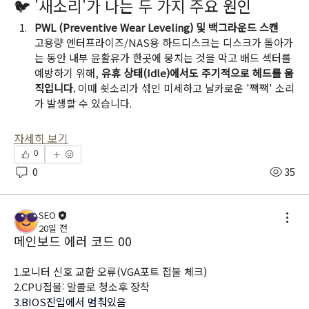
🐦 '새소리'가 나는 두 가지 주요 원인
PWL (Preventive Wear Leveling) 및 백그라운드 스캔
고용량 엔터프라이즈/NAS용 하드디스크는 디스크가 돌아가
는 동안 내부 윤활유가 한곳에 뭉치는 것을 막고 배드 섹터를 
예방하기 위해, 
유휴 상태(Idle)에서도 주기적으로 헤드를 움
직입니다.
 이때 쇳소리가 섞인 미세하고 날카로운 '짹짹' 소리
가 발생할 수 있습니다.
자세히 보기
0
0
35
SEO
20일 전
메인보드 에러 코드 00
1.모니터 신호 교환 오류(VGA포트 접불 체크)
2.CPU접불: 알콜로 청소후 장착
3.BIO
S진입에서 멈춰있음