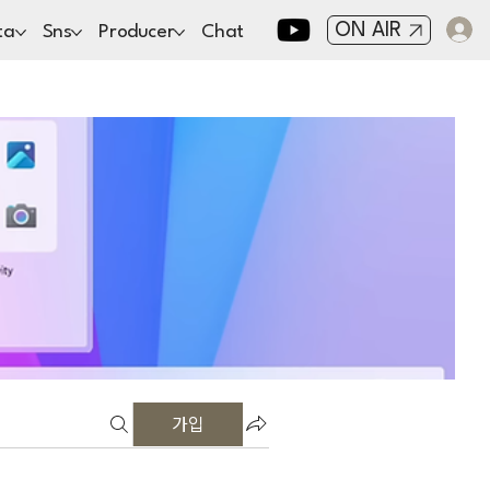
ON AIR
ta
Sns
Producer
Chat
가입