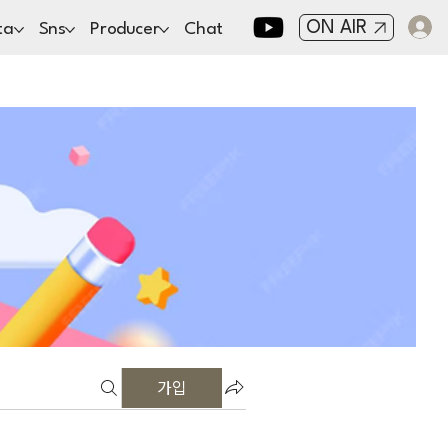
ON AIR
ta
Sns
Producer
Chat
가입