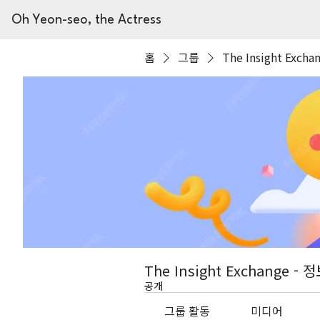
Oh Yeon-seo, the Actress
홈
그룹
The Insight Excha
The Insight Exchange - 
공개
그룹 활동
미디어