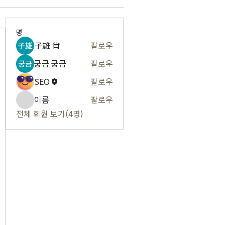
명
子雄 肖
팔로우
궁금 궁금
팔로우
SEO
팔로우
이름
팔로우
전체 회원 보기(4명)