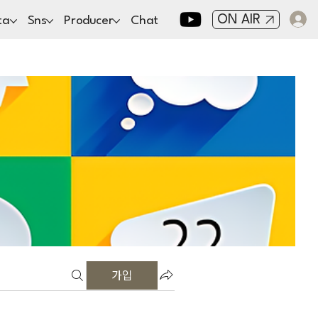
ON AIR
ta
Sns
Producer
Chat
가입