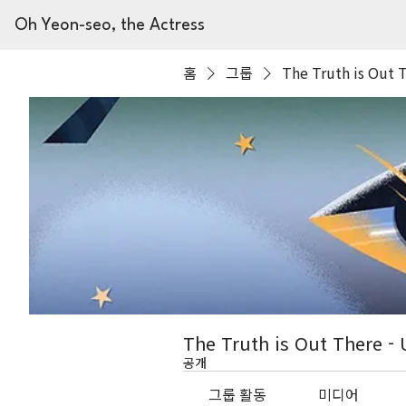
Oh Yeon-seo, the Actress
홈
그룹
The Truth is Out 
The Truth is Out There -
공개
그룹 활동
미디어