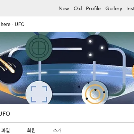
New
Old
Profile
Gallery
Ins
There - UFO
 UFO
파일
회원
소개