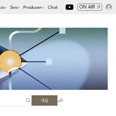
ON AIR
ta
Sns
Producer
Chat
가입