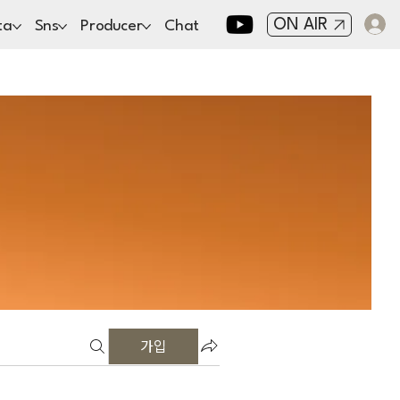
ON AIR
ta
Sns
Producer
Chat
가입