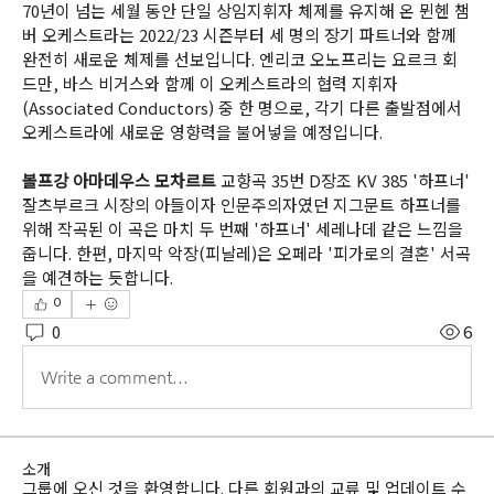
70년이 넘는 세월 동안 단일 상임지휘자 체제를 유지해 온 뮌헨 챔
버 오케스트라는 2022/23 시즌부터 세 명의 장기 파트너와 함께 
완전히 새로운 체제를 선보입니다. 엔리코 오노프리는 요르크 회
드만, 바스 비거스와 함께 이 오케스트라의 협력 지휘자
(Associated Conductors) 중 한 명으로, 각기 다른 출발점에서 
오케스트라에 새로운 영향력을 불어넣을 예정입니다.
볼프강 아마데우스 모차르트
 교향곡 35번 D장조 KV 385 '하프너'
잘츠부르크 시장의 아들이자 인문주의자였던 지그문트 하프너를 
위해 작곡된 이 곡은 마치 두 번째 '하프너' 세레나데 같은 느낌을 
줍니다. 한편, 마지막 악장(피날레)은 오페라 '피가로의 결혼' 서곡
을 예견하는 듯합니다.
0
0
6
Write a comment...
소개
그룹에 오신 것을 환영합니다. 다른 회원과의 교류 및 업데이트 수