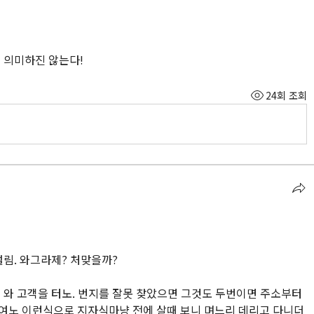
 의미하진 않는다!
24회 조회
림. 와그라제? 처맞을까? 
 와 고객을 터노. 번지를 잘못 찾았으면 그것도 두번이면 주소부터 
여노 이런식으로 지자식마냥 전에 살때 보니 며느리 데리고 다니더