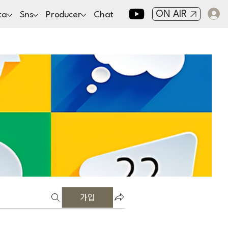
ON AIR
ta
Sns
Producer
Chat
가입