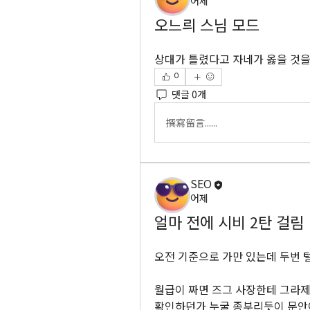
어제
오느릐 스님 모드
상대가 틀렸다고 자네가 옳을 것을
0
댓글 0개
撰寫留言......
SEO
어제
얼마 전에 시비 2탄 걸림
오전 기준으로 가만 있는데 두번 털
월급이 짜면 즈그 사장한테 그라제
확인하던가 누굴 종부리듯이 문안