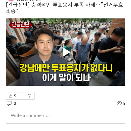
[긴급진단] 충격적인 투표용지 부족 사태…”선거무효
소송“
0
0
5
Write a comment...