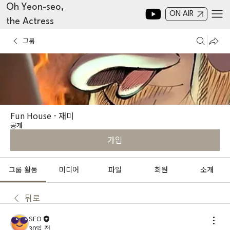
Oh Yeon-seo,
ON AIR
the Actress
그룹
Fun House - 재미
공개
가입
그룹 활동
미디어
파일
회원
소개
뒤로
SEO
30일 전