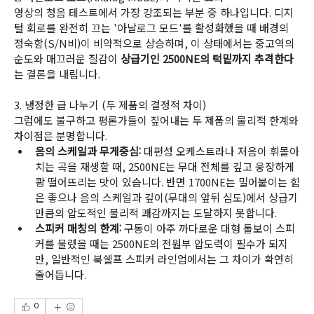
영상의 청음 테스트에서 가장 강조되는 부분 중 하나입니다. 디지
털 회로를 완전히 끄는 '아날로그 모드'를 활성화했을 때 배경의 
정숙함(S/N비)이 비약적으로 상승하며, 이 상태에서는 중고역의 
순도와 매끄러운 질감이 
상급기인 2500NE의 턱밑까지 추격한다
는 결론을 내립니다.
3. 냉정한 급 나누기 (두 제품의 결정적 차이)
그럼에도 불구하고 평론가들이 짚어내는 두 제품의 물리적 한계와 
차이점은 분명합니다.
음의 스케일과 무게중심:
 대편성 오케스트라나 저음이 휘몰아
치는 곡을 재생할 때, 2500NE는 무대 전체를 깊고 웅장하게 
쾅 떨어뜨리는 맛이 있습니다. 반면 1700NE는 밀어붙이는 힘
은 좋으나 음의 스케일과 깊이(무대의 앞뒤 심도)에서 상급기
만큼의 압도적인 물리적 쾌감까지는 도달하지 못합니다.
스피커 매칭의 한계:
 구동이 아주 까다로운 대형 톨보이 스피
커를 물렸을 때는 2500NE의 전원부 압도력이 필수가 되지
만, 일반적인 북쉘프 스피커 라인업에서는 그 차이가 확연히 
줄어듭니다.
0